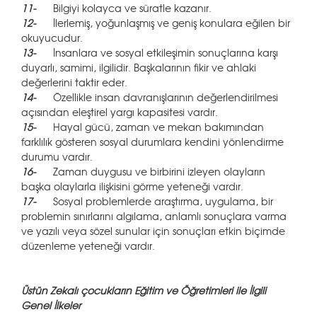
11-
Bilgiyi kolayca ve süratle kazanır.
12-
İlerlemiş, yoğunlaşmış ve geniş konulara eğilen bir
okuyucudur.
13-
İnsanlara ve sosyal etkileşimin sonuçlarına karşı
duyarlı, samimi, ilgilidir. Başkalarının fikir ve ahlaki
değerlerini taktir eder.
14-
Özellikle insan davranışlarının değerlendirilmesi
açısından eleştirel yargı kapasitesi vardır.
15-
Hayal gücü, zaman ve mekan bakımından
farklılık gösteren sosyal durumlara kendini yönlendirme
durumu vardır.
16-
Zaman duygusu ve birbirini izleyen olayların
başka olaylarla ilişkisini görme yeteneği vardır.
17-
Sosyal problemlerde araştırma, uygulama, bir
problemin sınırlarını algılama, anlamlı sonuçlara varma
ve yazılı veya sözel sunular için sonuçları etkin biçimde
düzenleme yeteneği vardır.
Üstün Zekalı çocukların Eğitim ve Öğretimleri ile İlgili
Genel İlkeler