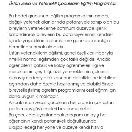
Üstün Zeka ve Yetenekli Çocukların Eğitim Programları
Bu hedef grubunun eğitim programlarının amacı,
değişik yetenek alanlarında potansiyele sahip olan bu
bireylerin yeteneklerine optimum düzeyde işlerlik
kazandırarak bireylerin bu potansiyellerinin kendileri
içinde yaşadıkları toplumları ve genelde insanlığın
hizmetine sunmak olmalıdır.
Üstün yeteneklilerin eğitimi, genel özellikleri itibarıyla
nitelikli normal eğitimden çok farklı değildir. Ancak
öğrencilerin çabuk ve kolay öğrenmeleri, ilgi ve
meraklarının çeşitliliği, özel yeteneklerinin çok sınırlı
olmayışı nedeniyle bir konunun derinliklerine inebilme
açısından daha özenle hazırlanmış ve olabildiğince
bireyselleştirilmiş öğretim programlarını özel eğitim için
daha uygun kılmaktadır.
Ancak üstün zekalı çocukların her alanda çok üstün
performans göstermeleri beklenmemelidir.
Bu çocuklara uygulanacak program anlayışı her
öğrencinin kendi potansiyeli doğrultusunda
ulaşabileceği her yöne ve düzeye kendi hızıyla