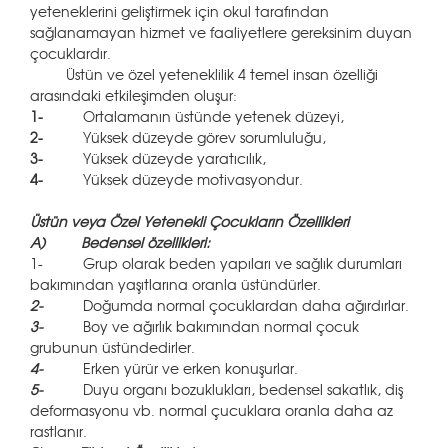
yeteneklerini geliştirmek için okul tarafından
sağlanamayan hizmet ve faaliyetlere gereksinim duyan
çocuklardır.
Üstün ve özel yeteneklilik 4 temel insan özelliği
arasındaki etkileşimden oluşur:
1-
Ortalamanın üstünde yetenek düzeyi,
2-
Yüksek düzeyde görev sorumluluğu,
3-
Yüksek düzeyde yaratıcılık,
4-
Yüksek düzeyde motivasyondur.
Üstün veya Özel Yetenekli Çocukların Özellikleri
A)
Bedensel özellikleri:
1- Grup olarak beden yapıları ve sağlık durumları
bakımından yaşıtlarına oranla üstündürler.
2-
Doğumda normal çocuklardan daha ağırdırlar.
3-
Boy ve ağırlık bakımından normal çocuk
grubunun üstündedirler.
4-
Erken yürür ve erken konuşurlar.
5-
Duyu organı bozuklukları, bedensel sakatlık, diş
deformasyonu vb. normal çucuklara oranla daha az
rastlanır.