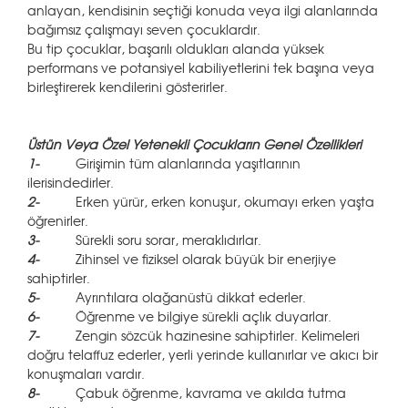
anlayan, kendisinin seçtiği konuda veya ilgi alanlarında
bağımsız çalışmayı seven çocuklardır.
Bu tip çocuklar, başarılı oldukları alanda yüksek
performans ve potansiyel kabiliyetlerini tek başına veya
birleştirerek kendilerini gösterirler.
Üstün Veya Özel Yetenekli Çocukların Genel Özellikleri
1-
Girişimin tüm alanlarında yaşıtlarının
ilerisindedirler.
2-
Erken yürür, erken konuşur, okumayı erken yaşta
öğrenirler.
3-
Sürekli soru sorar, meraklıdırlar.
4-
Zihinsel ve fiziksel olarak büyük bir enerjiye
sahiptirler.
5-
Ayrıntılara olağanüstü dikkat ederler.
6-
Öğrenme ve bilgiye sürekli açlık duyarlar.
7-
Zengin sözcük hazinesine sahiptirler. Kelimeleri
doğru telaffuz ederler, yerli yerinde kullanırlar ve akıcı bir
konuşmaları vardır.
8-
Çabuk öğrenme, kavrama ve akılda tutma