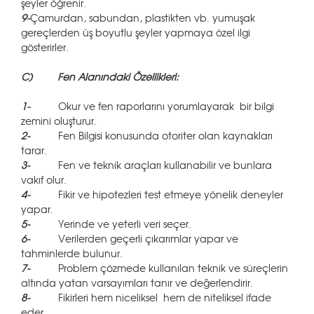
şeyler öğrenir.
9-
Çamurdan, sabundan, plastikten vb. yumuşak
gereçlerden üş boyutlu şeyler yapmaya özel ilgi
gösterirler.
C)
Fen Alanındaki Özellikleri:
1-
Okur ve fen raporlarını yorumlayarak bir bilgi
zemini oluşturur.
2-
Fen Bilgisi konusunda otoriter olan kaynakları
tarar.
3-
Fen ve teknik araçları kullanabilir ve bunlara
vakıf olur.
4-
Fikir ve hipotezleri test etmeye yönelik deneyler
yapar.
5-
Yerinde ve yeterli veri seçer.
6-
Verilerden geçerli çıkarımlar yapar ve
tahminlerde bulunur.
7-
Problem çözmede kullanılan teknik ve süreçlerin
altında yatan varsayımları tanır ve değerlendirir.
8-
Fikirleri hem niceliksel hem de niteliksel ifade
eder.