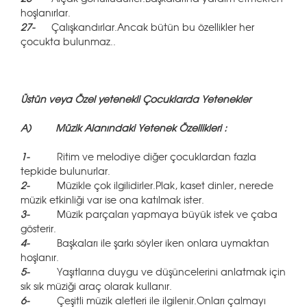
hoşlanırlar.
27-
Çalışkandırlar.Ancak bütün bu özellikler her
çocukta bulunmaz..
Üstün veya Özel yetenekli Çocuklarda Yetenekler
A)
Müzik Alanındaki Yetenek Özellikleri :
1-
Ritim ve melodiye diğer çocuklardan fazla
tepkide bulunurlar.
2-
Müzikle çok ilgilidirler.Plak, kaset dinler, nerede
müzik etkinliği var ise ona katılmak ister.
3-
Müzik parçaları yapmaya büyük istek ve çaba
gösterir.
4-
Başkaları ile şarkı söyler iken onlara uymaktan
hoşlanır.
5-
Yaşıtlarına duygu ve düşüncelerini anlatmak için
sık sık müziği araç olarak kullanır.
6-
Çeşitli müzik aletleri ile ilgilenir.Onları çalmayı