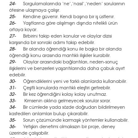
24-
Sorgulamalarında ‘ne’,’nasıl’,’neden’ sorularının
ötesine ulaşmaya çalışır.
25-
Kendine güvenir. Kendi başına bir iş üstlenir.
26-
Yaşıtlarına göre alışılmışın dışında nitelikli ürün
ortaya koyar.
27-
Birbirini takip eden konular ve olaylar dizisi
karşısında bir sonraki adımı takip edebilir.
28-
Bir alanda öğrendiği konu ile başka bir alanda
öğrendiği konu arasında mantıklı ilişkiler kurabilir.
29-
Olaylar arasındaki bağlantıları, neden-sonuç
ilişkilerini ve benzerleri yaşantılarında daha çabuk ayırt
edebilir.
30-
Öğrendiklerini yeni ve farklı alanlarda kullanabilir.
31-
Çeşitli konularda mantıklı eleştiri getirebilir.
32-
Bir kez öğrendiğini kolay kolay unutmaz.
33-
Kimsenin aklına gelmeyecek sorular sorar.
34-
Bir cümlede yada sözde doğrudan bildirilmeyen
kastedilen anlamları bulup çıkarabilir.
35-
Sorun çözümünde karmaşık yöntemler kullanabilir.
36-
Yetişkin denetimi olmaksızın bir proje, deney
üzerinde çalışabilir.