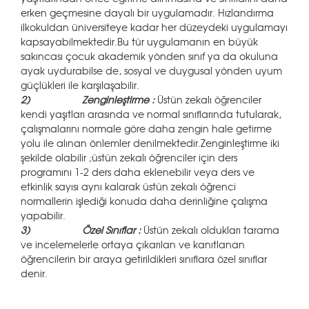
erken geçmesine dayalı bir uygulamadır. Hızlandırma
ilkokuldan üniversiteye kadar her düzeydeki uygulamayı
kapsayabilmektedir.Bu tür uygulamanın en büyük
sakıncası çocuk akademik yönden sınıf ya da okuluna
ayak uydurabilse de, sosyal ve duygusal yönden uyum
güçlükleri ile karşılaşabilir.
2)
Zenginleştirme :
Üstün zekalı öğrenciler
kendi yaşıtları arasında ve normal sınıflarında tutularak,
çalışmalarını normale göre daha zengin hale getirme
yolu ile alınan önlemler denilmektedir.Zenginleştirme iki
şekilde olabilir ;üstün zekalı öğrenciler için ders
programını 1-2 ders daha eklenebilir veya ders ve
etkinlik sayısı aynı kalarak üstün zekalı öğrenci
normallerin işlediği konuda daha derinliğine çalışma
yapabilir.
3)
Özel Sınıflar :
Üstün zekalı oldukları tarama
ve incelemelerle ortaya çıkarılan ve kanıtlanan
öğrencilerin bir araya getirildikleri sınıflara özel sınıflar
denir.