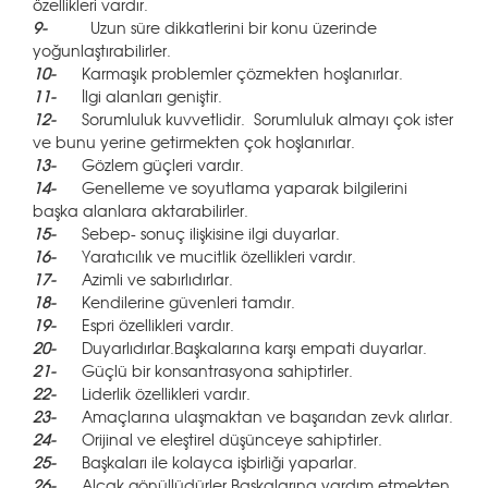
özellikleri vardır.
9-
Uzun süre dikkatlerini bir konu üzerinde
yoğunlaştırabilirler.
10-
Karmaşık problemler çözmekten hoşlanırlar.
11-
İlgi alanları geniştir.
12-
Sorumluluk kuvvetlidir. Sorumluluk almayı çok ister
ve bunu yerine getirmekten çok hoşlanırlar.
13-
Gözlem güçleri vardır.
14-
Genelleme ve soyutlama yaparak bilgilerini
başka alanlara aktarabilirler.
15-
Sebep- sonuç ilişkisine ilgi duyarlar.
16-
Yaratıcılık ve mucitlik özellikleri vardır.
17-
Azimli ve sabırlıdırlar.
18-
Kendilerine güvenleri tamdır.
19-
Espri özellikleri vardır.
20-
Duyarlıdırlar.Başkalarına karşı empati duyarlar.
21-
Güçlü bir konsantrasyona sahiptirler.
22-
Liderlik özellikleri vardır.
23-
Amaçlarına ulaşmaktan ve başarıdan zevk alırlar.
24-
Orijinal ve eleştirel düşünceye sahiptirler.
25-
Başkaları ile kolayca işbirliği yaparlar.
26-
Alçak gönüllüdürler.Başkalarına yardım etmekten