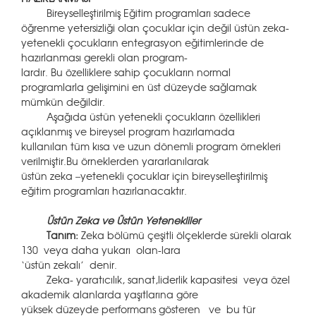
Bireyselleştirilmiş Eğitim programları sadece
öğrenme yetersizliği olan çocuklar için değil üstün zeka-
yetenekli çocukların entegrasyon eğitimlerinde de
hazırlanması gerekli olan program-
lardır. Bu özelliklere sahip çocukların normal
programlarla gelişimini en üst düzeyde sağlamak
mümkün değildir.
Aşağıda üstün yetenekli çocukların özellikleri
açıklanmış ve bireysel program hazırlamada
kullanılan tüm kısa ve uzun dönemli program örnekleri
verilmiştir.Bu örneklerden yararlanılarak
üstün zeka –yetenekli çocuklar için bireyselleştirilmiş
eğitim programları hazırlanacaktır.
Üstün Zeka ve Üstün Yetenekliler
Tanım:
Zeka bölümü çeşitli ölçeklerde sürekli olarak
130 veya daha yukarı
olan-lara
‘üstün zekalı’ denir.
Zeka- yaratıcılık, sanat,liderlik kapasitesi veya özel
akademik alanlarda yaşıtlarına göre
yüksek düzeyde performans gösteren
ve bu tür