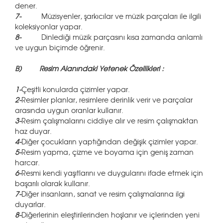
dener.
7-
Müzisyenler, şarkıcılar ve müzik parçaları ile ilgili
koleksiyonlar yapar.
8-
Dinlediği müzik parçasını kısa zamanda anlamlı
ve uygun biçimde öğrenir.
B)
Resim Alanındaki Yetenek Özellikleri :
1-
Çeşitli konularda çizimler yapar.
2-
Resimler planlar, resimlere derinlik verir ve parçalar
arasında uygun oranlar kullanır.
3-
Resim çalışmalarını ciddiye alır ve resim çalışmaktan
haz duyar.
4-
Diğer çocukların yaptığından değişik çizimler yapar.
5-
Resim yapma, çizme ve boyama için geniş zaman
harcar.
6-
Resmi kendi yaşıtlarını ve duygularını ifade etmek için
başarılı olarak kullanır.
7-
Diğer insanların, sanat ve resim çalışmalarına ilgi
duyarlar.
8-
Diğerlerinin eleştirilerinden hoşlanır ve içlerinden yeni