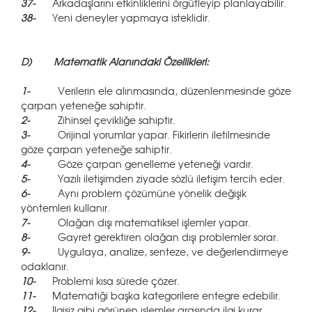
37-
Arkadaşlarını etkinliklerini örgütleyip planlayabilir.
38-
Yeni deneyler yapmaya isteklidir.
D)
Matematik Alanındaki Özellikleri:
1-
Verilerin ele alınmasında, düzenlenmesinde göze
çarpan yeteneğe sahiptir.
2-
Zihinsel çevikliğe sahiptir.
3-
Orijinal yorumlar yapar. Fikirlerin iletilmesinde
göze çarpan yeteneğe sahiptir.
4-
Göze çarpan genelleme yeteneği vardır.
5-
Yazılı iletişimden ziyade sözlü iletişim tercih eder.
6-
Aynı problem çözümüne yönelik değişik
yöntemleri kullanır.
7-
Olağan dışı matematiksel işlemler yapar.
8-
Gayret gerektiren olağan dışı problemler sorar.
9-
Uygulaya, analize, senteze, ve değerlendirmeye
odaklanır.
10-
Problemi kısa sürede çözer.
11-
Matematiği başka kategorilere entegre edebilir.
12-
İlgisiz gibi görünen işlemler arasında ilgi kurar.