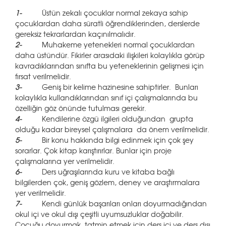
1-
Üstün zekalı çocuklar normal zekaya sahip
çocuklardan daha süratli öğrendiklerinden, derslerde
gereksiz tekrarlardan kaçınılmalıdır.
2-
Muhakeme yetenekleri normal çocuklardan
daha üstündür. Fikirler arasıdaki ilişkileri kolaylıkla görüp
kavradıklarından sınıfta bu yeteneklerinin gelişmesi için
fırsat verilmelidir.
3-
Geniş bir kelime hazinesine sahiptirler. Bunları
kolaylıkla kullandıklarından sınıf içi çalışmalarında bu
özelliğin göz önünde tutulması gerekir.
4-
Kendilerine özgü ilgileri olduğundan grupta
olduğu kadar bireysel çalışmalara da önem verilmelidir.
5-
Bir konu hakkında bilgi edinmek için çok şey
sorarlar. Çok kitap karıştırırlar. Bunlar için proje
çalışmalarına yer verilmelidir.
6-
Ders uğraşılarında kuru ve kitaba bağlı
bilgilerden çok, geniş gözlem, deney ve araştırmalara
yer verilmelidir.
7-
Kendi günlük başarıları onları doyurmadığından
okul içi ve okul dışı çeşitli uyumsuzluklar doğabilir.
Çocuğu doyurmak, tatmin etmek için ders içi ve ders dışı