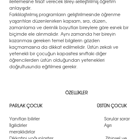
ilerlemesine fırsat verecek Birey-selleştirilmiş öğretim
anlayışıdır.
Farklılaştırılmış programların geliştirilmesinde öğrenme
yaşantıları düzenlenirken kapsam, sıra, düzen,
zamanlama ve derinlik boyutları bireylere göre esnek bir
biçimde ele alınmalıdır. Aynı zamanda her bireyin
kazanması gereken temel bilgilerin gözden
kaçmamasına da dikkat edilmelidir. Üstün zekalı ve
yetenekli bir çocuğun kapasitesi sınıftaki diğer
öğrencilerden üstün olduğundan yetenekleri
doğrultusunda eğitilmesi gerekir.
ÖZELLİKLER
PARLAK ÇOCUK ÜSTÜN ÇOCUK
Yanıtları bilirler Sorular sorar
İlgilidirler Aşırı
meraklıdırlar
Dikkatini yoğunlaştırır Zihinsel ve