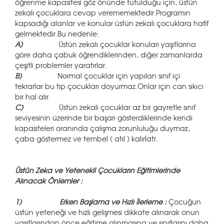
öğrenme kapasitesi göz önünde tutulduğu için, üstün
zekalı çocuklara cevap verememektedir.Programın
kapsadığı alanlar ve konular üstün zekalı çocuklara hafif
gelmektedir.Bu nedenle:
A)
Üstün zekalı çocuklar konuları yaşıtlarına
göre daha çabuk öğrendiklerinden, diğer zamanlarda
çeşitli problemler yaratırlar.
B)
Normal çocuklar için yapılan sınıf içi
tekrarlar bu tip çocukları doyurmaz.Onlar için can sıkıcı
bir hal alır.
C)
Üstün zekalı çocuklar az bir gayretle sınıf
seviyesinin üzerinde bir başarı gösterdiklerinde kendi
kapasiteleri oranında çalışma zorunluluğu duymaz,
çaba göstermez ve tembel ( atıl ) kalırlatr.
Üstün Zeka ve Yetenekli Çocukların Eğitimlerinde
Alınacak Önlemler :
1)
Erken Başlama ve Hızlı İlerleme :
Çocuğun
üstün yeteneği ve hızlı gelişmesi dikkate alınarak onun
yaşıtlarından önce eğitime alınmasına ve sınıflarını daha