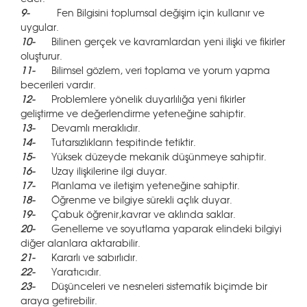
9-
Fen Bilgisini toplumsal değişim için kullanır ve
uygular.
10-
Bilinen gerçek ve kavramlardan yeni ilişki ve fikirler
oluşturur.
11-
Bilimsel gözlem, veri toplama ve yorum yapma
becerileri vardır.
12-
Problemlere yönelik duyarlılığa yeni fikirler
geliştirme ve değerlendirme yeteneğine sahiptir.
13-
Devamlı meraklıdır.
14-
Tutarsızlıkların tespitinde tetiktir.
15-
Yüksek düzeyde mekanik düşünmeye sahiptir.
16-
Uzay ilişkilerine ilgi duyar.
17-
Planlama ve iletişim yeteneğine sahiptir.
18-
Öğrenme ve bilgiye sürekli açlık duyar.
19-
Çabuk öğrenir,kavrar ve aklında saklar.
20-
Genelleme ve soyutlama yaparak elindeki bilgiyi
diğer alanlara aktarabilir.
21-
Kararlı ve sabırlıdır.
22-
Yaratıcıdır.
23-
Düşünceleri ve nesneleri sistematik biçimde bir
araya getirebilir.