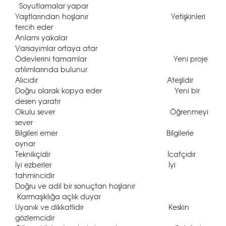
Soyutlamalar yapar
Yaşıtlarından hoşlanır Yetişkinleri
tercih eder
Anlamı yakalar
Varsayımlar ortaya atar
Ödevlerini tamamlar Yeni proje
atılımlarında bulunur
Alıcıdır Ateşlidir
Doğru olarak kopya eder Yeni bir
desen yaratır
Okulu sever Öğrenmeyi
sever
Bilgileri emer Bilgilerle
oynar
Teknikçidir İcatçıdır
İyi ezberler İyi
tahmincidir
Doğru ve adil bir sonuçtan hoşlanır
Karmaşıklığa açlık duyar
Uyanık ve dikkatlidir Keskin
gözlemcidir