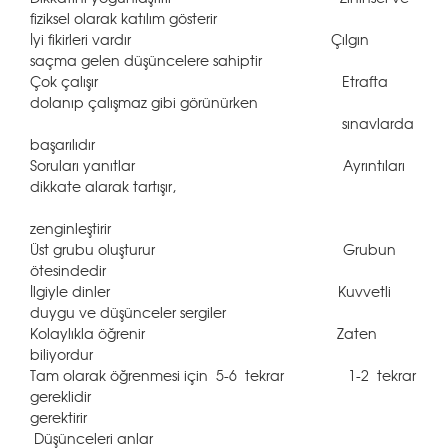
fiziksel olarak katılım gösterir
İyi fikirleri vardır Çılgın
saçma gelen düşüncelere sahiptir
Çok çalışır Etrafta
dolanıp çalışmaz gibi görünürken
sınavlarda
başarılıdır
Soruları yanıtlar Ayrıntıları
dikkate alarak tartışır,
zenginleştirir
Üst grubu oluşturur Grubun
ötesindedir
İlgiyle dinler Kuvvetli
duygu ve düşünceler sergiler
Kolaylıkla öğrenir Zaten
biliyordur
Tam olarak öğrenmesi için 5-6 tekrar 1-2 tekrar
gereklidir
gerektirir
Düşünceleri anlar