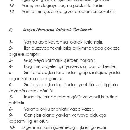
13-
Yanlışı ve doğruyu seçme güçleri fazladır.
14-
Yaşıtlarının çözemediği zor problemleri çözebilir.
E)
Sosyal Alandaki Yetenek Özellikleri:
1-
Yaşına göre kavramsal olarak ilerlemiştir.
2-
İleri düzeyde teknik bilgi birikimine yada çok özel
bilgilere sahiptir.
3-
Güç veya karmaşık işlerden hoşlanır.
4-
Bağımsız projeler için yüksek standartlar belirler.
5-
Sınıf arkadaşları tarafından grup stratejicisi yada
organizatörü olarak görülür.
6-
Sınıf arkadaşları tarafından yeni fikir ve bilgilerin
kaynağı olarak görülür.
7-
İnsan ilişkilerinde mizahı görür ve kendi kendine
gülebilir.
8-
Yaratıcı öyküler anlatır yada yazar.
9-
Geniş bir alana yayılan ve/veya oldukça
kapsamlı ilgileri olur.
10-
Diğer insanların göremediği ilişkileri görebilir.