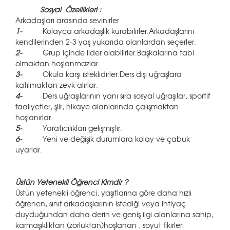
Sosyal Özellikleri :
Arkadaşları arasında sevinirler.
1-
Kolayca arkadaşlık kurabilirler.Arkadaşlarını
kendilerinden 2-3 yaş yukarıda olanlardan seçerler.
2-
Grup içinde lider olabilirler.Başkalarına tabi
olmaktan hoşlanmazlar.
3-
Okula karşı isteklidirler.Ders dışı uğraşlara
katılmaktan zevk alırlar.
4-
Ders uğraşılarının yanı sıra sosyal uğraşılar, sportif
faaliyetler, şiir, hikaye alanlarında çalışmaktan
hoşlanırlar.
5-
Yaratıcılıkları gelişmiştir.
6-
Yeni ve değişik durumlara kolay ve çabuk
uyarlar.
Üstün Yetenekli Öğrenci Kimdir ?
Üstün yetenekli öğrenci, yaşıtlarına göre daha hızlı
öğrenen, sınıf arkadaşlarının istediği veya ihtiyaç
duyduğundan daha derin ve geniş ilgi alanlarına sahip,
karmaşıklıktan (zorluktan)hoşlanan , soyut fikirleri