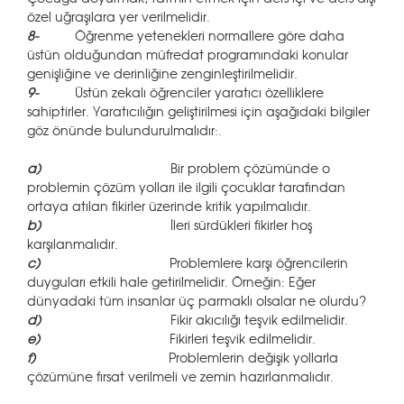
özel uğraşılara yer verilmelidir.
8-
Öğrenme yetenekleri normallere göre daha
üstün olduğundan müfredat programındaki konular
genişliğine ve derinliğine zenginleştirilmelidir.
9-
Üstün zekalı öğrenciler yaratıcı özelliklere
sahiptirler. Yaratıcılığın geliştirilmesi için aşağıdaki bilgiler
göz önünde bulundurulmalıdır:.
a)
Bir problem çözümünde o
problemin çözüm yolları ile ilgili çocuklar tarafından
ortaya atılan fikirler üzerinde kritik yapılmalıdır.
b)
İleri sürdükleri fikirler hoş
karşılanmalıdır.
c)
Problemlere karşı öğrencilerin
duyguları etkili hale getirilmelidir. Örneğin: Eğer
dünyadaki tüm insanlar üç parmaklı olsalar ne olurdu?
d)
Fikir akıcılığı teşvik edilmelidir.
e)
Fikirleri teşvik edilmelidir.
f)
Problemlerin değişik yollarla
çözümüne fırsat verilmeli ve zemin hazırlanmalıdır.