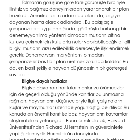
Tolman'ın görüşüne göre fare görünüşte birbiriyle
ilintisiz ve bağımsız deneyimlerden yararlanarak bir plan
hazırladı. Amerikalı bilim adamı bu planı da, bilgiye
dayanan harita olarak adlandırdı. Bu bakış açısı
şempanzelere uygulandığında, görünüşte herhangi bir
deneme/yanılma yöntemi olmadan muzların altına
kutuyu çekmek için kutularla neler yapılabileceğiyle ilgili
bilgiyi muzların arzu edilebilirlik derecesiyle ilişkilendirmek
gerekir. Deneme/yanılma yöntemi olmadan
şempanzeler basit bir plan üretmek zorunda kaldılar. Bu
da, en basit şekliyle hayvan düşüncesinin bir göstergesi
sayılabilir.
Bilgiye dayalı haritalar
Bilgiye dayanan haritaların arılar ve örümcekler
için de geçerli olduğu yönünde kanıtlar bulunmasına
rağmen, hayvanların düşünceleriyle ilgili çalışmaların
kuşlar ve maymunlar üzerinde yoğunlaştığı belirtiliyor. Bu
konuda en önemli kanıt ise bazı hayvanların kavramlar
oluşturabilme yeteneğidir. Buna örnek olarak, Harvard
Üniversitesi'nden Richard J.Herrnstein 'ın güvercinlerle
yaptığı deneydir. Herrnstein'ın deneyinde