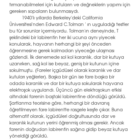
tırmanabilmeleri için kutuların ve değneklerin yapımı için
gereken sopaların bulunmasıydı.
1940'lı yıllarda Berkeley'deki California
Üniversitesi'nden Edward C.Tolman ' ın uyguladığı testler
bu tür sorunlar içermiyordu. Tolman'ın deneyinde, T
şeklindeki bir labirentin her iki ucuna aynı yiyecek
konularak, hayvanın herhangi bir şeyi önceden
öğrenmesine gerek kalmadan yiyeceğe ulaşması
gözlendi. İlk denemede sol kol karanlık, dar bir kutuya
uzanırken, sağ kol ise beyaz, geniş bir kutunun içine
sokulmuştu. (Fareler içgüdüsel olarak karanlık ve dar
kutuları yeğlerler). Başka bir gün ise fare başka bir
odada karanlık ve dar bir kutuya sokularak hayvana
elektroşok uygulandı. Üçüncü gün elektroşokun etkisi
altındaki farenin baştaki labirentine döndüğü görüldü.
Şartlanma teorisine göre, herhangi bir davranış
öğretilmeyen fare labirentte rasgele keşfe çıkar. Buna
alternatif olarak, içgüdüleri doğrultusunda dar ve
karanlık kutunun yerini öğrenmiş olması gerekir. Ancak
farenin doğrudan labirentin sağına gidip beyaz kutuya
yöneldiği görüldü.