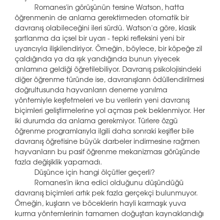
Romanes'in görüşünün tersine Watson, hatta
öğrenmenin de anlama gerektirmeden otomatik bir
davranış olabileceğini ileri sürdü. Watson'a göre, klasik
şartlanma da içsel bir uyarı - tepki refleksini yeni bir
uyarıcıyla ilişkilendiriyor. Örneğin, böylece, bir köpeğe zil
çaldığında ya da ışık yandığında bunun yiyecek
anlamına geldiği öğretilebiliyor. Davranış psikolojisindeki
diğer öğrenme türünde ise, davranışların ödüllendirilmesi
doğrultusunda hayvanların deneme yanılma
yöntemiyle keşfetmeleri ve bu verilerin yeni davranış
biçimleri geliştirmelerine yol açması pek beklenmiyor. Her
iki durumda da anlama gerekmiyor. Türlere özgü
öğrenme programlarıyla ilgili daha sonraki keşifler bile
davranış öğretisine büyük darbeler indirmesine rağmen
hayvanların bu pasif öğrenme mekanizması görüşünde
fazla değişiklik yapamadı.
Düşünce için hangi ölçütler geçerli?
Romanes'in ikna edici olduğunu düşündüğü
davranış biçimleri artık pek fazla gerçekçi bulunmuyor.
Örneğin, kuşların ve böceklerin hayli karmaşık yuva
kurma yöntemlerinin tamamen doğuştan kaynaklandığı