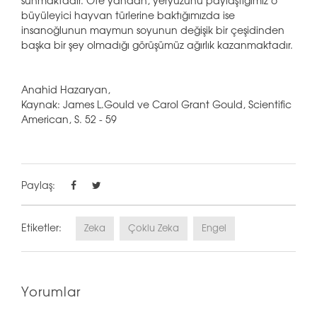
sunmaktadır. Öte yandan, yeryüzünü paylaştığımız o
büyüleyici hayvan türlerine baktığımızda ise
insanoğlunun maymun soyunun değişik bir çeşidinden
başka bir şey olmadığı görüşümüz ağırlık kazanmaktadır.
Anahid Hazaryan,
Kaynak: James L.Gould ve Carol Grant Gould, Scientific
American, S. 52 - 59
Paylaş:
Etiketler:
Zeka
Çoklu Zeka
Engel
Yorumlar