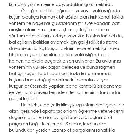
kurnazlık yöntemlerine başvurdukları görülmektedir.
Örneğin, bir tilki doğrudan yuvaya yaklaştığında
kuşun oldukça karmaşık bir gösteri olan kırık kanat taklidi
yöntemine başvurduğu saptanmıştır. Öte yandan bazı
araştırmaların sonuçları, kuşların çok iyi planlama
yöntemleri bildiklerini ortaya koyuyor. Bunlardan biri de,
balıkçılların balıkları avlamak için geliştirdikleri sisteme
dayanıyor. Balıkçıl kuşları avlarını elde etmek için suya
bir parça yem atıyorlar; balıklar yaklaştığında da
hemen harekete geçerek onları avlıyorlar. Bu avlanma
yönteminin yüksek başarı derecesi ve buna rağmen
balıkçıl kuşları tarafından çok fazla kullanılmaması
kuşların bunu doğuştan bilmesini olanaksız kılıyor.
Kuzgunlar üzerinde yapılan daha kontrollü bir deneme
ise Vermont Üniversitesi'nden Bernd Heinrich tarafından
gerçekleştirildi.
Heinrich, elde yetiştirilmiş kuzgunları etrafı çevrili bir
alan içerisinde kapatarak onların öğrenme yeteneklerini
değerlendirdi. Bu deney için tüneklere, uçlarına et
parçaları bağlı sicimler astı. Sicimler, kuzgunların
bulundukları yerden uzanıp et parçalarını rahatlıkla