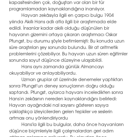
kapasitesinden çok, doğuştan var olan bir tür
programlamadan kaynaklandığına inanılıyor.
Hayvan zekâsıyla ilgili en çarpıcı bulgu 1904
yılında Akıllı Hans adlı atla ilgili bir araştırmada elde
edildi. İnsanlar kadar akıllı olduğu düşünülen bir
hayvanın gizemini ortaya çıkaran araştırmacı Oskar
Pfungst, bu durumu şöyle betimlemişti: Bu konuda uzun
süre araştırılan şey sonunda bulundu. Bir at aritmetik
problemlerini çözebiliyor. Bu hayvan uzun süren eğitimler
sonunda soyut düşünce düzeyine ulaşabildi.
Hans aynı zamanda günlük Almancayı
okuyabiliyor ve anlayabiliyordu.
Uzman gruplar at üzerinde denemeler yaptıktan
sonra Pfungst'un deney sonuçlarının doğru olduğu
saptandı. Pfungst, aylarca hayvanı inceledikten sonra
Hans'ın zekâsının nereden kaynaklandığını belirledi:
Hayvan ayağındaki nal sayısını gösteren sayıya
yaklaştıkça izleyicilerden gelen tepkiler ve seslerin
artması onu yönlendiriyordu
Hans'la ilgili bu bulgular, daha önce hayvanların
düşünce biçimleriyle ilgili çalışmalardan geri adım