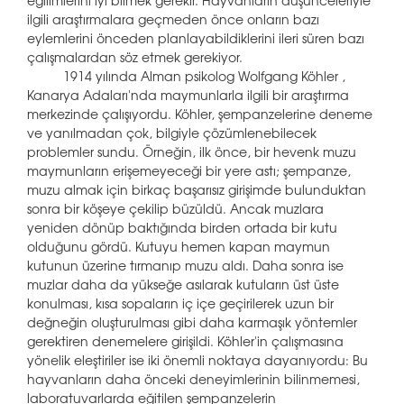
eğilimlerini iyi bilmek gerekir. Hayvanların düşünceleriyle
ilgili araştırmalara geçmeden önce onların bazı
eylemlerini önceden planlayabildiklerini ileri süren bazı
çalışmalardan söz etmek gerekiyor.
1914 yılında Alman psikolog Wolfgang Köhler ,
Kanarya Adaları'nda maymunlarla ilgili bir araştırma
merkezinde çalışıyordu. Köhler, şempanzelerine deneme
ve yanılmadan çok, bilgiyle çözümlenebilecek
problemler sundu. Örneğin, ilk önce, bir hevenk muzu
maymunların erişemeyeceği bir yere astı; şempanze,
muzu almak için birkaç başarısız girişimde bulunduktan
sonra bir köşeye çekilip büzüldü. Ancak muzlara
yeniden dönüp baktığında birden ortada bir kutu
olduğunu gördü. Kutuyu hemen kapan maymun
kutunun üzerine tırmanıp muzu aldı. Daha sonra ise
muzlar daha da yükseğe asılarak kutuların üst üste
konulması, kısa sopaların iç içe geçirilerek uzun bir
değneğin oluşturulması gibi daha karmaşık yöntemler
gerektiren denemelere girişildi. Köhler'in çalışmasına
yönelik eleştiriler ise iki önemli noktaya dayanıyordu: Bu
hayvanların daha önceki deneyimlerinin bilinmemesi,
laboratuvarlarda eğitilen şempanzelerin