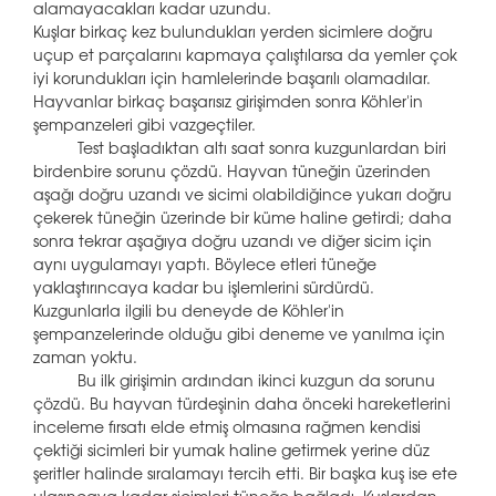
alamayacakları kadar uzundu.
Kuşlar birkaç kez bulundukları yerden sicimlere doğru
uçup et parçalarını kapmaya çalıştılarsa da yemler çok
iyi korundukları için hamlelerinde başarılı olamadılar.
Hayvanlar birkaç başarısız girişimden sonra Köhler'in
şempanzeleri gibi vazgeçtiler.
Test başladıktan altı saat sonra kuzgunlardan biri
birdenbire sorunu çözdü. Hayvan tüneğin üzerinden
aşağı doğru uzandı ve sicimi olabildiğince yukarı doğru
çekerek tüneğin üzerinde bir küme haline getirdi; daha
sonra tekrar aşağıya doğru uzandı ve diğer sicim için
aynı uygulamayı yaptı. Böylece etleri tüneğe
yaklaştırıncaya kadar bu işlemlerini sürdürdü.
Kuzgunlarla ilgili bu deneyde de Köhler'in
şempanzelerinde olduğu gibi deneme ve yanılma için
zaman yoktu.
Bu ilk girişimin ardından ikinci kuzgun da sorunu
çözdü. Bu hayvan türdeşinin daha önceki hareketlerini
inceleme fırsatı elde etmiş olmasına rağmen kendisi
çektiği sicimleri bir yumak haline getirmek yerine düz
şeritler halinde sıralamayı tercih etti. Bir başka kuş ise ete