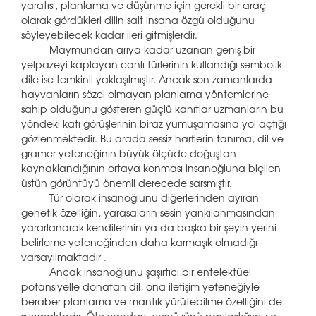
yaratısı, planlama ve düşünme için gerekli bir araç
olarak gördükleri dilin salt insana özgü olduğunu
söyleyebilecek kadar ileri gitmişlerdir.
Maymundan arıya kadar uzanan geniş bir
yelpazeyi kaplayan canlı türlerinin kullandığı sembolik
dile ise temkinli yaklaşılmıştır. Ancak son zamanlarda
hayvanların sözel olmayan planlama yöntemlerine
sahip olduğunu gösteren güçlü kanıtlar uzmanların bu
yöndeki katı görüşlerinin biraz yumuşamasına yol açtığı
gözlenmektedir. Bu arada sessiz harflerin tanıma, dil ve
gramer yeteneğinin büyük ölçüde doğuştan
kaynaklandığının ortaya konması insanoğluna biçilen
üstün görüntüyü önemli derecede sarsmıştır.
Tür olarak insanoğlunu diğerlerinden ayıran
genetik özelliğin, yarasaların sesin yankılanmasından
yararlanarak kendilerinin ya da başka bir şeyin yerini
belirleme yeteneğinden daha karmaşık olmadığı
varsayılmaktadır .
Ancak insanoğlunu şaşırtıcı bir entelektüel
potansiyelle donatan dil, ona iletişim yeteneğiyle
beraber planlama ve mantık yürütebilme özelliğini de