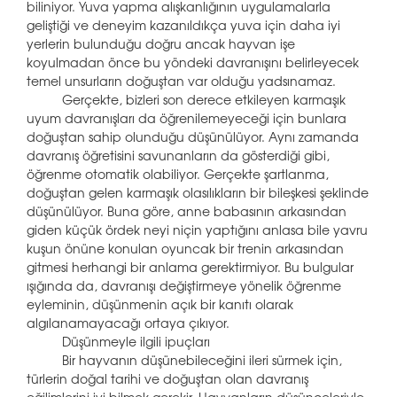
biliniyor. Yuva yapma alışkanlığının uygulamalarla
geliştiği ve deneyim kazanıldıkça yuva için daha iyi
yerlerin bulunduğu doğru ancak hayvan işe
koyulmadan önce bu yöndeki davranışını belirleyecek
temel unsurların doğuştan var olduğu yadsınamaz.
Gerçekte, bizleri son derece etkileyen karmaşık
uyum davranışları da öğrenilemeyeceği için bunlara
doğuştan sahip olunduğu düşünülüyor. Aynı zamanda
davranış öğretisini savunanların da gösterdiği gibi,
öğrenme otomatik olabiliyor. Gerçekte şartlanma,
doğuştan gelen karmaşık olasılıkların bir bileşkesi şeklinde
düşünülüyor. Buna göre, anne babasının arkasından
giden küçük ördek neyi niçin yaptığını anlasa bile yavru
kuşun önüne konulan oyuncak bir trenin arkasından
gitmesi herhangi bir anlama gerektirmiyor. Bu bulgular
ışığında da, davranışı değiştirmeye yönelik öğrenme
eyleminin, düşünmenin açık bir kanıtı olarak
algılanamayacağı ortaya çıkıyor.
Düşünmeyle ilgili ipuçları
Bir hayvanın düşünebileceğini ileri sürmek için,
türlerin doğal tarihi ve doğuştan olan davranış