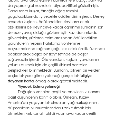
laboratuvarlarda eğitilen güvercinlere ağaç, balık ya
da yaprak gibi nesnelerin diyapozitifleri gösterilmiştir.
Daha sonra kuşlar, örneğin ağaç resmini
gagaladıklarında, yiyecekle ödüllendirilmişlerdir. Deney
sırasında kuşların, ödüllendirilen slaytların ortak
özelliklerini belirleyinceye kadar öğrenme sürecinin son
derece yavaş olduğu gözlenmiştir. Bazı durumlarda
güvercinler, yüzlerce resim arasından ödüllendirilen
görüntülerin hepsini hatırlama yöntemine
başvurmalarına rağmen çoğu kez ortak özellik üzerinde
odaklanarak başka bir slayt setinde de başarı
sağlayabilmişlerdir. Öte yandan, kuşların yuvalarının
yolunu bulmak için de çeşitli zihinsel haritalar
geliştirdikleri bilinmektedir. Bunların, bilinen bir yerden
başka bir yere gitme yeteneği gerçek bir
'bilgiye
dayanan harita'
örneği olarak gösterilmektedir.
Yiyecek bulma yeteneği
Doğuştan var olan çeşitli yeteneklerin kullanımı
basit düşüncenin kanıtı olabilir. Örneğin, Kuzey
Amerika'da yaşayan bir cins olan yağmurkuşlarının ,
düşmanlarını yumurtalarından uzak tutmak için
ötmekten kırık kanat taklidi yapmaya kadar çeşitli