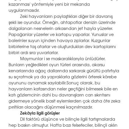
kazanması' yöntemiyle yeni bir mekanda
uygulanmasıdır.
Zeki hayvanların paylaştıkları diğer bir davranış
şekli ise oyundur. Örneğin, ahtapotlar denizin üzerinde
dalgalanan nesnelerin arkasından jet hızıyla yüzerler.
Papağanlar yüzerler ve kartopu yaparlar. Yunuslar ve
balerinler suyun içinden havaya zıplarlar. Kuzgunlar
birbirlerine taş atarlar ve oluşturdukları dev kartoplarını
birbiri ardı sıra yuvarlarlar.
Maymunlar i se maskaralıklarıyla ünlüdürler.
Bunların yeğledikleri oyun türleri arasında, akarsu
kenarlarında ağaç dallarında sarkarak gürültü patırtıyla
su sıçratmak ya da yapraklarla gözlerini örterek körebe
oyununu oynamak sayılabilir.Sonuç olarak, bu
hayvanların kafasından neler geçtiğini bilmesek bile en
katı gözlemcinin dahi bu davranışların can sıkıntısını
gidermeye yönelik basit eylemlerden çok daha öte zeka
pırıltıları olacağını düşünmesi kaçınılmazdır.
Zekâyla ilgili görüşler
Dil faktörü düşünce ve bilinçle ilgili tartışmalarda
hep baskın olmuştur. Hatta bazı felsefeciler, bilinçli aklın