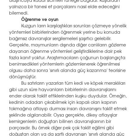
ulaşıncaya kadar sicimleri tüneğe bağladı. Kuşlardan
yalnızca bir tanesi et parçalarını nasıl elde edeceğini
bilemedi.
Öğrenme ve oyun
Kuzgun ların karşılaştıkları sorunları çözmeye yönelik
yöntemleri birbirlerinden öğrenmek yerine bu konuda
bağımsız davranışlar sergilemeleri şaşırtıcı gelebilir.
Gerçekte, maymunların dışında diğer canlıların gözleme
dayanan öğrenme yöntemleri geliştirdiklerine dair pek
fazla kanıt yoktur. Araştırmacıların çoğunun başlangıçta
benimsedikleri yöntemlerin gözlemlenerek öğrenilmesi
olgusu daha sonra 'sınırlı alanda güç kazanma' teorisine
dönüşmüştür.
Bu satırların yazarları tüm kedi ve köpek meraklıları
gibi uzun süre hayvanların birbirlerinin davranışlarını
ender olarak taklit ettiklerinden kuşku duydular. Örneğin,
kedinin odadan çıkabilmek için kapalı olan kapının
tokmağına atlayıp durması insan davranışını taklit etmek
şeklinde algılanabilir. Oysa gerçekte, dikey atlayışlar
kemirgenlerin doğuştan bilinen davranışlarının bir
parçasıdır. Bu örnek diğer pek çok taklit eğilimi gibi
doğuştan olan ya da şartlı davranışın 'sınırlı alanda güç