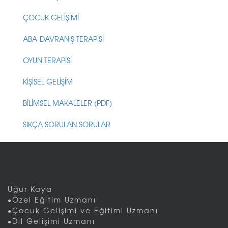
ÇOCUK GELİŞİMİ
ABA-DAVRANIŞ TERAPİSİ
OYUN TERAPİSİ
KİŞİSEL GELİŞİM
BİLİMSEL MAKALELER (PDF)
SIKÇA SORULAN SORULAR
Uğur Kaya
•Özel Eğitim Uzmanı
•Çocuk Gelişimi ve Eğitimi Uzmanı
•Dil Gelişimi Uzmanı