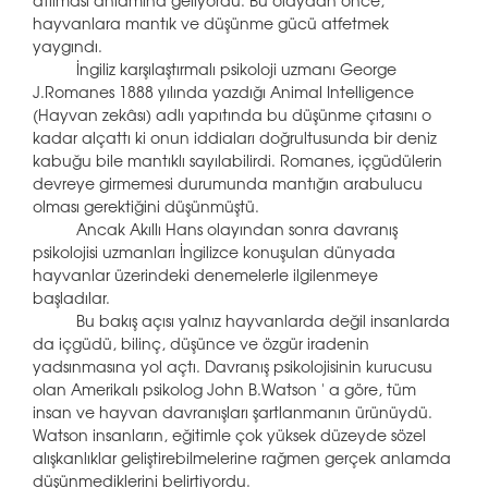
atılması anlamına geliyordu. Bu olaydan önce,
hayvanlara mantık ve düşünme gücü atfetmek
yaygındı.
İngiliz karşılaştırmalı psikoloji uzmanı George
J.Romanes 1888 yılında yazdığı Animal Intelligence
(Hayvan zekâsı) adlı yapıtında bu düşünme çıtasını o
kadar alçattı ki onun iddiaları doğrultusunda bir deniz
kabuğu bile mantıklı sayılabilirdi. Romanes, içgüdülerin
devreye girmemesi durumunda mantığın arabulucu
olması gerektiğini düşünmüştü.
Ancak Akıllı Hans olayından sonra davranış
psikolojisi uzmanları İngilizce konuşulan dünyada
hayvanlar üzerindeki denemelerle ilgilenmeye
başladılar.
Bu bakış açısı yalnız hayvanlarda değil insanlarda
da içgüdü, bilinç, düşünce ve özgür iradenin
yadsınmasına yol açtı. Davranış psikolojisinin kurucusu
olan Amerikalı psikolog John B.Watson ' a göre, tüm
insan ve hayvan davranışları şartlanmanın ürünüydü.
Watson insanların, eğitimle çok yüksek düzeyde sözel
alışkanlıklar geliştirebilmelerine rağmen gerçek anlamda
düşünmediklerini belirtiyordu.