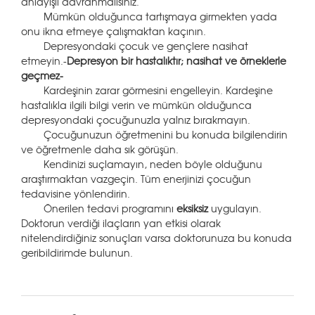
anlayışlı davranmalısınız.
Mümkün olduğunca tartışmaya girmekten yada
onu ikna etmeye çalışmaktan kaçının.
Depresyondaki çocuk ve gençlere nasihat
etmeyin.-
Depresyon bir hastalıktır; nasihat ve örneklerle
geçmez-
Kardeşinin zarar görmesini engelleyin. Kardeşine
hastalıkla ilgili bilgi verin ve mümkün olduğunca
depresyondaki çocuğunuzla yalnız bırakmayın.
Çocuğunuzun öğretmenini bu konuda bilgilendirin
ve öğretmenle daha sık görüşün.
Kendinizi suçlamayın, neden böyle olduğunu
araştırmaktan vazgeçin. Tüm enerjinizi çocuğun
tedavisine yönlendirin.
Önerilen tedavi programını
eksiksiz
uygulayın.
Doktorun verdiği ilaçların yan etkisi olarak
nitelendirdiğiniz sonuçları varsa doktorunuza bu konuda
geribildirimde bulunun.