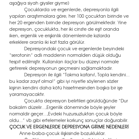
aşağıya siyah giysiler giyme)
Çocuklarda ve ergenlerde, depresyonla ilgili
yapılan araştırmalara göre; her 100 çocuktan birinde ve
her 20 ergenden birinde depresyon görülmektedir. Yine
depresyon, çocuklukta, her iki cinste de eşit oranda
iken, ergenlik ve erişkinlik dönemlerinde kızlarda
erkeklere oranla iki kat fazla görülür.
Depresyondaki çocuk ve ergenlerde beyindeki
“serotonin” adlı maddenin normalden düşük olduğu
tespit edilmiştir. Kullanılan ilaçlar bu düzeyi normale
getirerek depresyonun geçmesini sağlamaktadır.
Depresyon ile ilgili “Takma kafanı!, Topla kendini...
bu kadar zayıf olma!” gibi iyi niyetle söylenen sözler
kişinin kendini daha kötü hissetmesinden başka bir işe
yaramayacaktır.
Çocukta depresyon belirtileri görüldüğünde “Dur
bakalım düzelir...,Ergenlik döneminde böyle şeyler
normaldir geçer...,Evdeki huzursuzluktan çocuk böyle
oldu...” vb.gibi ertelemeler korkunç sonuçlar doğurabilir.
ÇOCUK VE ERGENLERDE DEPRESYONA GİRME NEDENLERİ
Anne-baba-çocuk ilişkisinde bozukluklar.