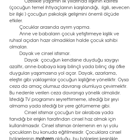
Özellikle yaşamın ilk yıllarında ilişkinin kalitesi
(çocuğun temel ihtiyaçlarının karşılandığı, ilgili, sevecen
bir ilişki ) çocuğun psikolojik gelişimini önemli ölçüde
etkiler.
Çocuklar arasında ayrım yapma.
Anne ve babaların çocuk yetiştirmeye kişilik ve
ruhsal açıdan hazır olmadıkları halde çocuk sahibi
olmaları.
Dayak ve cinsel istismar.
Dayak çocuğun kendisine duyduğu saygıyı
azaltır, anne-babaya karşı bilinçli yada bilinç dışı öfke
duyguları yaşamasına yol açar. Dayak, azarlama,
eleştiri gibi yaklaşımlar çocuğun kişiliğine yöneliktir. Oysa
ceza da amaç olumsuz davranışı olumluya çevirmektir.
Bu nedenle verilen ceza davranışa yönelik olmalıdır.
İstediği TV programını seyrettirmeme, istediği bir şeyi
almama yada istediği bir yere götürmeme gibi.
Cinsel istismar çocuğun bir akrabası yada
tanıdığı bir erişkin tarafından cinsel haz almak için
kullanılmasıdır. Cinsel istismarı önlemenin en iyi yolu
çocukların bu konuda eğitilmesidir. Çocuklara cinsel
bölgelerinin
mahrem
olduğu, bu bölgeleri kesinlikle