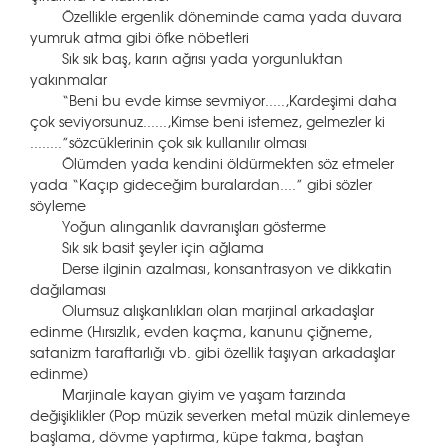
Özellikle ergenlik döneminde cama yada duvara
yumruk atma gibi öfke nöbetleri
Sık sık baş, karın ağrısı yada yorgunluktan
yakınmalar
“Beni bu evde kimse sevmiyor.....,Kardeşimi daha
çok seviyorsunuz......,Kimse beni istemez, gelmezler ki
........”sözcüklerinin çok sık kullanılır olması
Ölümden yada kendini öldürmekten söz etmeler
yada “Kaçıp gideceğim buralardan....” gibi sözler
söyleme
Yoğun alınganlık davranışları gösterme
Sık sık basit şeyler için ağlama
Derse ilginin azalması, konsantrasyon ve dikkatin
dağılaması
Olumsuz alışkanlıkları olan marjinal arkadaşlar
edinme (Hırsızlık, evden kaçma, kanunu çiğneme,
satanizm taraftarlığı vb. gibi özellik taşıyan arkadaşlar
edinme)
Marjinale kayan giyim ve yaşam tarzında
değişiklikler (Pop müzik severken metal müzik dinlemeye
başlama, dövme yaptırma, küpe takma, baştan