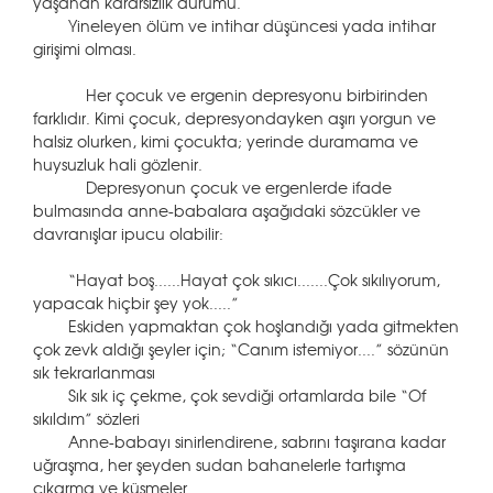
yaşanan kararsızlık durumu.
Yineleyen ölüm ve intihar düşüncesi yada intihar
girişimi olması.
Her çocuk ve ergenin depresyonu birbirinden
farklıdır. Kimi çocuk, depresyondayken aşırı yorgun ve
halsiz olurken, kimi çocukta; yerinde duramama ve
huysuzluk hali gözlenir.
Depresyonun çocuk ve ergenlerde ifade
bulmasında anne-babalara aşağıdaki sözcükler ve
davranışlar ipucu olabilir:
“Hayat boş......Hayat çok sıkıcı.......Çok sıkılıyorum,
yapacak hiçbir şey yok.....”
Eskiden yapmaktan çok hoşlandığı yada gitmekten
çok zevk aldığı şeyler için; “Canım istemiyor....” sözünün
sık tekrarlanması
Sık sık iç çekme, çok sevdiği ortamlarda bile “Of
sıkıldım” sözleri
Anne-babayı sinirlendirene, sabrını taşırana kadar
uğraşma, her şeyden sudan bahanelerle tartışma
çıkarma ve küsmeler