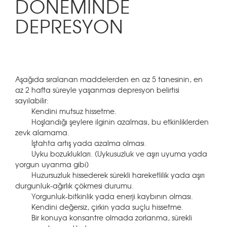
DÖNEMİNDE
DEPRESYON
Aşağıda sıralanan maddelerden en az 5 tanesinin, en
az 2 hafta süreyle yaşanması depresyon belirtisi
sayılabilir:
Kendini mutsuz hissetme.
Hoşlandığı şeylere ilginin azalması, bu etkinliklerden
zevk alamama.
İştahta artış yada azalma olması.
Uyku bozuklukları. (Uykusuzluk ve aşırı uyuma yada
yorgun uyanma gibi)
Huzursuzluk hissederek sürekli hareketlilik yada aşırı
durgunluk-ağırlık çökmesi durumu.
Yorgunluk-bitkinlik yada enerji kaybının olması.
Kendini değersiz, çirkin yada suçlu hissetme.
Bir konuya konsantre olmada zorlanma, sürekli