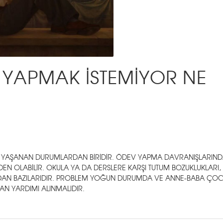
APMAK İSTEMİYOR NE
 YAŞANAN DURUMLARDAN BİRİDİR. ÖDEV YAPMA DAVRANIŞLARIN
N OLABİLİR. OKULA YA DA DERSLERE KARŞI TUTUM BOZUKLUKLARI,
RDAN BAZILARIDIR. PROBLEM YOĞUN DURUMDA VE ANNE-BABA ÇO
ZMAN YARDIMI ALINMALIDIR.