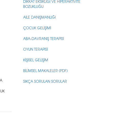
DİKKAT EKSİKLİĞİ VE HİPERAKTİVİTE
BOZUKLUĞU
AİLE DANIŞMANLIĞI
ÇOCUK GELİŞİMİ
ABA-DAVRANIŞ TERAPİSİ
OYUN TERAPİSİ
KİŞİSEL GELİŞİM
BİLİMSEL MAKALELER (PDF)
DA
SIKÇA SORULAN SORULAR
CUK