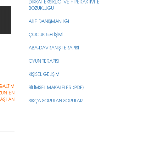
DİKKAT EKSİKLİĞİ VE HİPERAKTİVİTE
BOZUKLUĞU
AİLE DANIŞMANLIĞI
ÇOCUK GELİŞİMİ
ABA-DAVRANIŞ TERAPİSİ
OYUN TERAPİSİ
KİŞİSEL GELİŞİM
ĞALTIM
BİLİMSEL MAKALELER (PDF)
ZUN EN
AŞILAN
SIKÇA SORULAN SORULAR