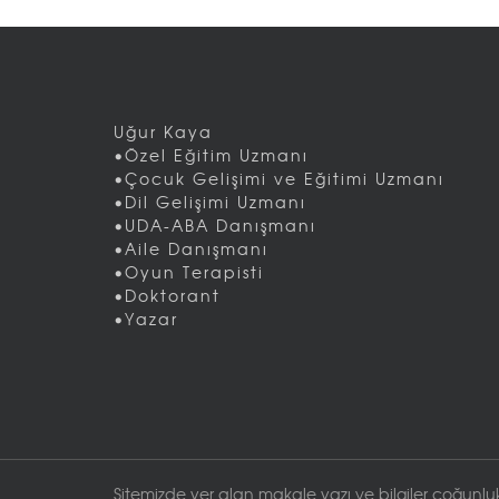
Uğur Kaya
•Özel Eğitim Uzmanı
•Çocuk Gelişimi ve Eğitimi Uzmanı
•Dil Gelişimi Uzmanı
•UDA-ABA Danışmanı
•Aile Danışmanı
•Oyun Terapisti
•Doktorant
•Yazar
Sitemizde yer alan makale yazı ve bilgiler çoğunluk